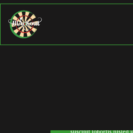
WHAT GOES
Blog
25. Juli 2019
C
onsectuer adipiscin
aliquam erat volutpat. 
suscipit lobortis nisled