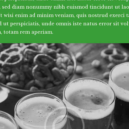
it, sed diam nonummy nibh euismod tincidunt ut la
Ut wisi enim ad minim veniam, quis nostrud exerci 
Sed ut perspiciatis, unde omnis iste natus error sit
, totam rem aperiam.