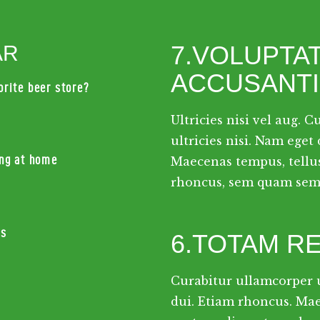
7.VOLUPTA
AR
ACCUSANT
orite beer store?
Ultricies nisi vel aug. 
ultricies nisi. Nam eget
ing at home
Maecenas tempus, tell
rhoncus, sem quam semp
ls
6.TOTAM R
Curabitur ullamcorper u
dui. Etiam rhoncus. Mae