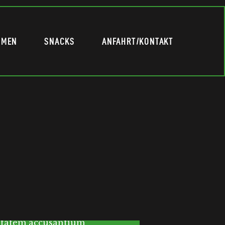
MMEN
SNACKS
ANFAHRT/KONTAKT
 laoreet dolore magna
tation ullamcorper
luptatem accusantium