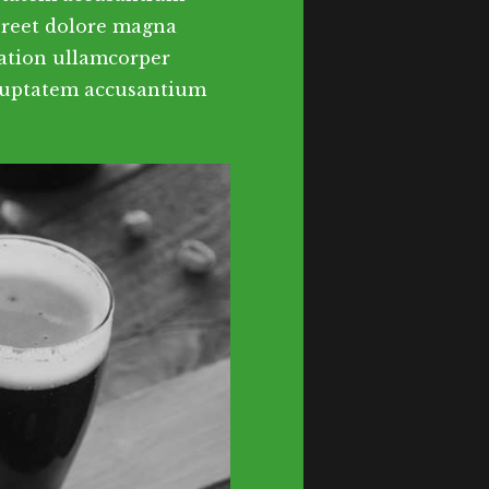
oreet dolore magna
tation ullamcorper
 voluptatem accusantium