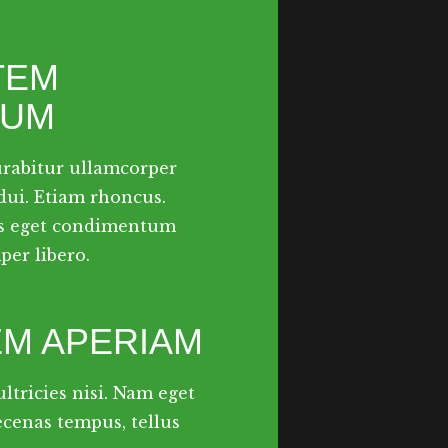
TEM
IUM
Curabitur ullamcorper
 dui. Etiam rhoncus.
us eget condimentum
er libero.
EM APERIAM
ltricies nisi. Nam eget
cenas tempus, tellus