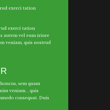
rud exerci tation
rud exerci tation
is autem vel eum iriure
im veniam, quis nostrud
OR
 rhoncus, sem quam
nim veniam. , quis
commodo consequat. Duis