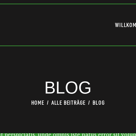
WILLKO
 WITH CRAFT BEER?
BLOG
HOME
ALLE BEITRÄGE
BLOG
g elit, sed diam nonumy nibh euismod tincidunt ut
Ut wisi enim ad minim veniam, quis nostrud exerci 
 ut perspiciatis, unde omnis iste natus error sit vo