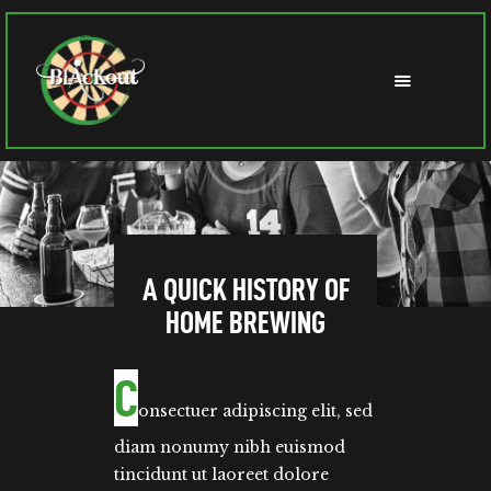
A QUICK HISTORY OF
HOME BREWING
C
onsectuer adipiscing elit, sed
diam nonumy nibh euismod
tincidunt ut laoreet dolore