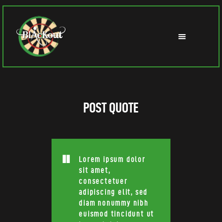
POST QUOTE
Lorem ipsum dolor
sit amet,
consectetuer
adipiscing elit, sed
diam nonummy nibh
euismod tincidunt ut