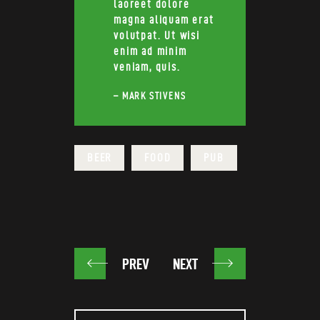
laoreet dolore
magna aliquam erat
volutpat. Ut wisi
enim ad minim
veniam, quis.
– MARK STIVENS
BEER
FOOD
PUB
BEITRAGSNAVIGATION
PREV
NEXT